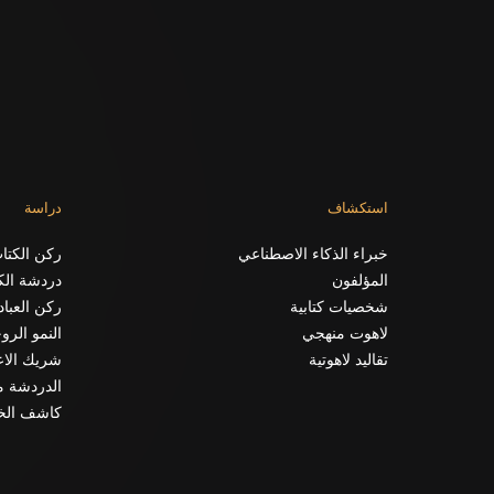
استكشاف
دراسة
خبراء الذكاء الاصطناعي
ركن الكتا
المؤلفون
دردشة الك
شخصيات كتابية
ركن العباد
لاهوت منهجي
النمو الر
تقاليد لاهوتية
شريك الا
الدردشة مع
كاشف الخ