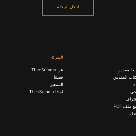
ادخل الرحلة
الشركة
ب المقدس
عن TheoSumma
تاب المقدس
قصتنا
ة
التسعير
وحي
لماذا TheoSumma
عتراف
 ملف PDF
داع