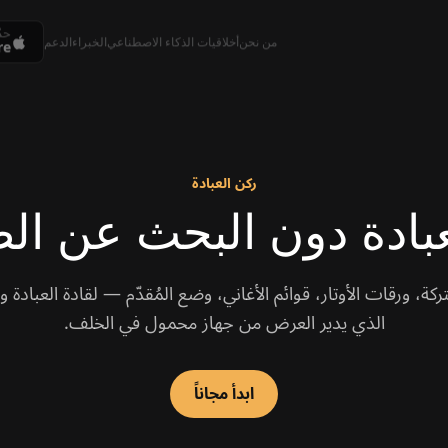
حم
re
من نحن
أخلاقيات الذكاء الاصطناعي
الخبراء
الدعم
ركن العبادة
لعبادة دون البحث عن الط
كة، ورقات الأوتار، قوائم الأغاني، وضع المُقدّم — لقادة العباد
الذي يدير العرض من جهاز محمول في الخلف.
ابدأ مجاناً