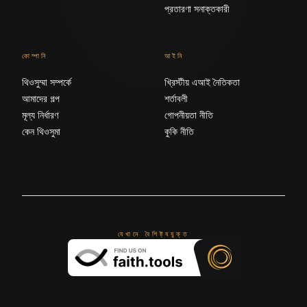
প্রতারণা সনাক্তকারী
কোম্পানি
আইনি
থিওসুম্মা সম্পর্কে
খ্রিস্টীয় এআই নৈতিকতা
আমাদের গল্প
শর্তাবলী
মূল্য নির্ধারণ
গোপনীয়তা নীতি
কেন থিওসুমা
কুকি নীতি
যেখানে বৈশিষ্ট্যযুক্ত