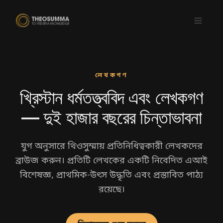
লেখকগণ
খ্রিস্টান ধর্মতত্ত্ববিদ এবং লেখকগণ
ডাউনলোড করুন
প্রাপ্য এখানে
App Store
Google Play
— দুই হাজার বছরের চিন্তাভাবনা
বা
যুগ অনুসারে থিওসুম্মায় প্রতিনিধিত্বকারী লেখকদের
ব্রাউজ করুন। প্রতিটি লেখকের একটি নিবেদিত এআই
বিশেষজ্ঞ, প্রাথমিক-উৎস উদ্ধৃতি এবং প্রস্তাবিত পাঠ্য
রয়েছে।