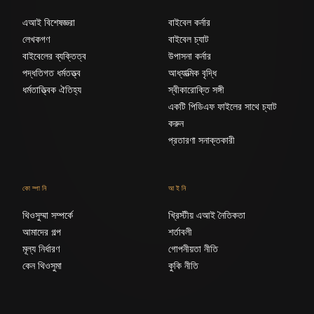
এআই বিশেষজ্ঞরা
বাইবেল কর্নার
লেখকগণ
বাইবেল চ্যাট
বাইবেলের ব্যক্তিত্ব
উপাসনা কর্নার
পদ্ধতিগত ধর্মতত্ত্ব
আধ্যাত্মিক বৃদ্ধি
ধর্মতাত্ত্বিক ঐতিহ্য
স্বীকারোক্তি সঙ্গী
একটি পিডিএফ ফাইলের সাথে চ্যাট
করুন
প্রতারণা সনাক্তকারী
কোম্পানি
আইনি
থিওসুম্মা সম্পর্কে
খ্রিস্টীয় এআই নৈতিকতা
আমাদের গল্প
শর্তাবলী
মূল্য নির্ধারণ
গোপনীয়তা নীতি
কেন থিওসুমা
কুকি নীতি