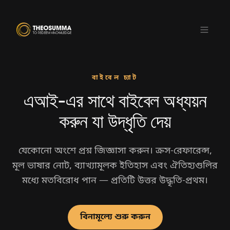
বাইবেল চ্যাট
এআই-এর সাথে বাইবেল অধ্যয়ন
ডাউনলোড করুন
প্রাপ্য এখানে
App Store
Google Play
করুন যা উদ্ধৃতি দেয়
বা
যেকোনো অংশে প্রশ্ন জিজ্ঞাসা করুন। ক্রস-রেফারেন্স,
মূল ভাষার নোট, ব্যাখ্যামূলক ইতিহাস এবং ঐতিহ্যগুলির
মধ্যে মতবিরোধ পান — প্রতিটি উত্তর উদ্ধৃতি-প্রথম।
বিনামূল্যে শুরু করুন