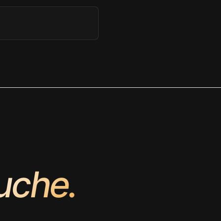
uche.