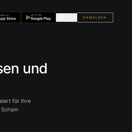
aden im
JETZT BEI
DE
ANMELDEN
App Store
Google Play
sen und
iert für Ihre
ie Scham