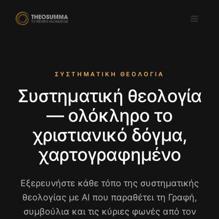
ΣΥΣΤΗΜΑΤΙΚΉ ΘΕΟΛΟΓΊΑ
Συστηματική θεολογία
Κατεβάστε στο
ΔΙΑΘΕΣΙΜΟ ΣΤΟ
App Store
Google Play
— ολόκληρο το
EL
χριστιανικό δόγμα,
χαρτογραφημένο
Εξερευνήστε κάθε τόπο της συστηματικής
θεολογίας με AI που παραθέτει τη Γραφή,
συμβούλια και τις κύριες φωνές από τον