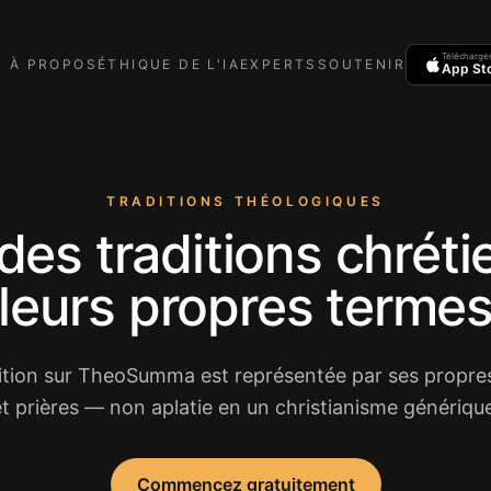
Télécharge
À PROPOS
ÉTHIQUE DE L'IA
EXPERTS
SOUTENIR
App St
TRADITIONS THÉOLOGIQUES
des traditions chréti
leurs propres terme
tion sur TheoSumma est représentée par ses propres
t prières — non aplatie en un christianisme génériqu
Commencez gratuitement