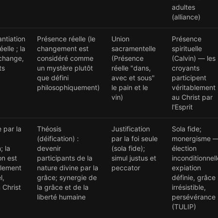
adultes
(alliance)
ntiation
Présence réelle (le
Union
Présence
elle ; la
changement est
sacramentelle
spirituelle
change,
considéré comme
(Présence
(Calvin) — les
ts
un mystère plutôt
réelle "dans,
croyants
que défini
avec et sous"
participent
philosophiquement)
le pain et le
véritablement
vin)
au Christ par
l'Esprit
 par la
Théosis
Justification
Sola fide;
(déification) :
par la foi seule
monergisme 
; la
devenir
(sola fide);
élection
on est
participants de la
simul justus et
inconditionnell
llement
nature divine par la
peccator
expiation
l,
grâce; synergie de
définie, grâce
 Christ
la grâce et de la
irrésistible,
liberté humaine
persévérance
(TULIP)