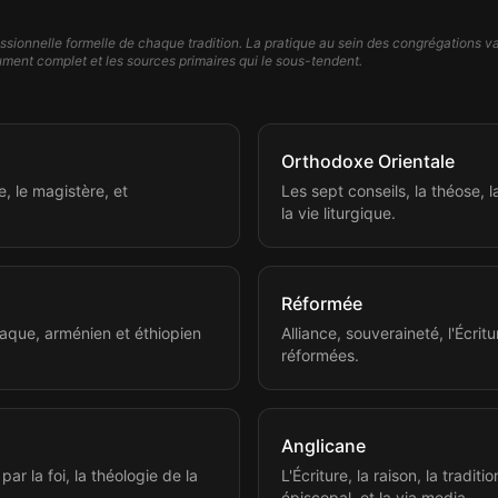
ssionnelle formelle de chaque tradition. La pratique au sein des congrégations va
rgument complet et les sources primaires qui le sous-tendent.
Orthodoxe Orientale
ée, le magistère, et
Les sept conseils, la théose, 
.
la vie liturgique.
Réformée
iaque, arménien et éthiopien
Alliance, souveraineté, l'Écrit
réformées.
Anglicane
 par la foi, la théologie de la
L'Écriture, la raison, la tradition
épiscopal, et la via media.