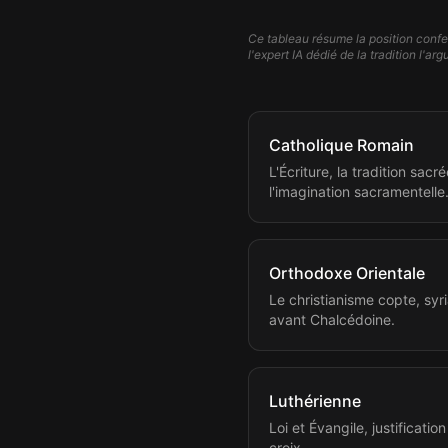
Ce tableau résume la position confe
l'expert IA dédié de la tradition l'a
Catholique Romain
L'Écriture, la tradition sacr
l'imagination sacramentelle
Orthodoxe Orientale
Le christianisme copte, syr
avant Chalcédoine.
Luthérienne
Loi et Évangile, justification
croix.