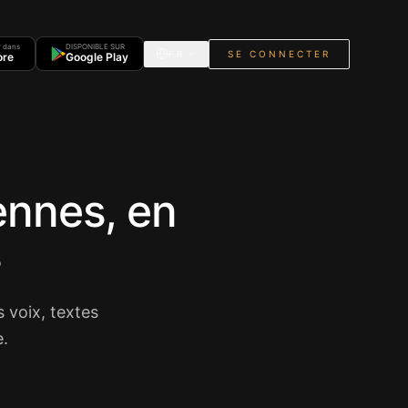
r dans
DISPONIBLE SUR
FR
SE CONNECTER
ore
Google Play
ennes, en
s
 voix, textes
e.