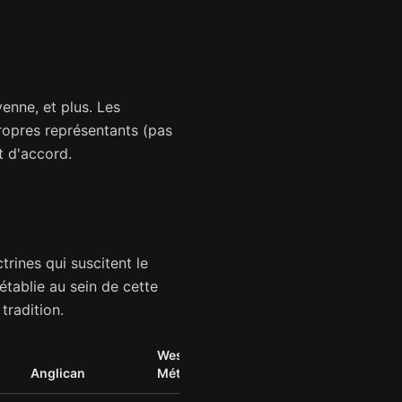
enne, et plus. Les
ropres représentants (pas
t d'accord.
trines qui suscitent le
établie au sein de cette
tradition.
Wesleyen /
Anglican
Méthodiste
Baptiste
Pen