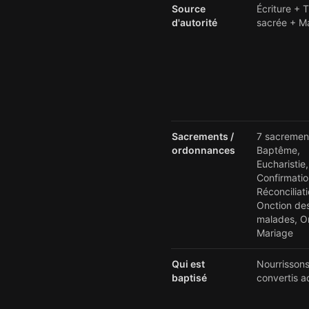
Source
Écriture + T
d'autorité
sacrée + M
Sacrements /
7 sacrement
ordonnances
Baptême,
Eucharistie,
Confirmatio
Réconciliati
Onction de
malades, O
Mariage
Qui est
Nourrissons
baptisé
convertis a