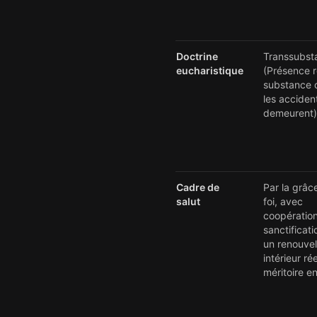
Doctrine
Transsubsta
eucharistique
(Présence ré
substance 
les acciden
demeurent)
Cadre de
Par la grâce
salut
foi, avec
coopération
sanctificati
un renouve
intérieur rée
méritoire en