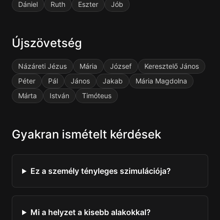
Dániel
Ruth
Eszter
Jób
Újszövetség
Názáreti Jézus
Mária
József
Keresztelő János
Péter
Pál
János
Jakab
Mária Magdolna
Márta
István
Timóteus
Gyakran ismételt kérdések
Ez a személy tényleges szimulációja?
Mi a helyzet a kisebb alakokkal?