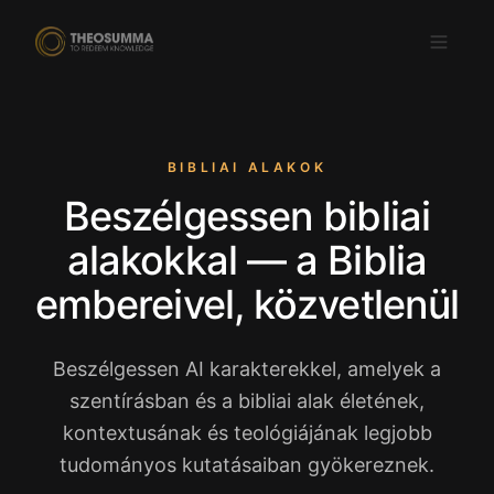
BIBLIAI ALAKOK
Beszélgessen bibliai
Letöltés az
ELÉRHETŐ A
App Store-ból
Google Play-en
alakokkal — a Biblia
HU
embereivel, közvetlenül
Beszélgessen AI karakterekkel, amelyek a
szentírásban és a bibliai alak életének,
kontextusának és teológiájának legjobb
tudományos kutatásaiban gyökereznek.