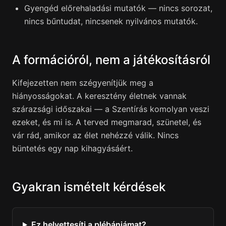
Gyengéd előrehaladási mutatók — nincs sorozat,
nincs bűntudat, nincsenek nyilvános mutatók.
A formációról, nem a játékosításról
Kifejezetten nem szégyenítjük meg a
hiányosságokat. A keresztény életnek vannak
szárazsági időszakai — a Szentírás komolyan veszi
ezeket, és mi is. A terved megmarad, szünetel, és
vár rád, amikor az élet nehézzé válik. Nincs
büntetés egy nap kihagyásáért.
Gyakran ismételt kérdések
Ez helyettesíti a plébániámat?