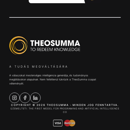
A TUDÁS MEGVÁLTÁSÁRA
A válaszokat mesterséges intelligencia generálja, és tudományos
meglátásokon alapulnak. Nem feltétlenül tükrözik a TheoSumma csapat
véleményét.
COPYRIGHT © 2026 THEOSUMMA - MINDEN JOG FENNTARTVA.
ÜZEMELTETI: THE FIRST MODEL FOR PROGRAMING AND ARTIFICIAL INTELLIGENCE
CO