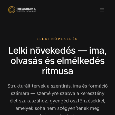
LELKI NÖVEKEDÉS
Lelki növekedés — ima,
Letöltés az
ELÉRHETŐ A
App Store-ból
Google Play-en
olvasás és elmélkedés
HU
ritmusa
Strukturált tervek a szentírás, ima és formáció
számára — személyre szabva a keresztény
élet szakaszához, gyengéd ösztönzésekkel,
amelyek soha nem szégyenítenek meg