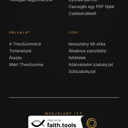
Csevegés egy PDF fájllal
Csalásérzékelő
VÁLLALAT
JOGI
A TheoSummáról
Keresztény MI-etika
Történetünk
Általános szerződési
Árazás
feltételek
Miért TheoSumma
Adatvédelmi szabályzat
Sütiszabályzat
MEGJELENT ITT