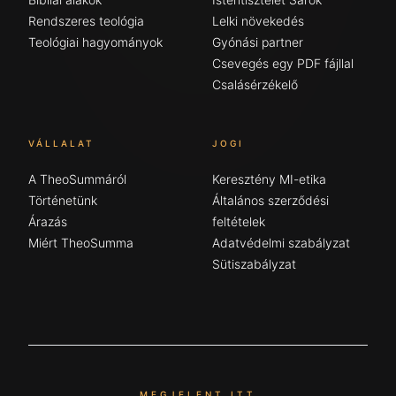
Rendszeres teológia
Lelki növekedés
Teológiai hagyományok
Gyónási partner
Csevegés egy PDF fájllal
Csalásérzékelő
VÁLLALAT
JOGI
A TheoSummáról
Keresztény MI-etika
Történetünk
Általános szerződési
Árazás
feltételek
Miért TheoSumma
Adatvédelmi szabályzat
Sütiszabályzat
MEGJELENT ITT