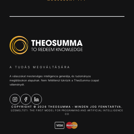
A TUDÁS MEGVÁLTÁSÁRA
A válaszokat mesterséges intelligencia generálja, és tudományos
meglátásokon alapulnak. Nem feltétlenül tükrözik a TheoSumma csapat
véleményét.
COPYRIGHT © 2026 THEOSUMMA - MINDEN JOG FENNTARTVA.
ÜZEMELTETI: THE FIRST MODEL FOR PROGRAMING AND ARTIFICIAL INTELLIGENCE
CO