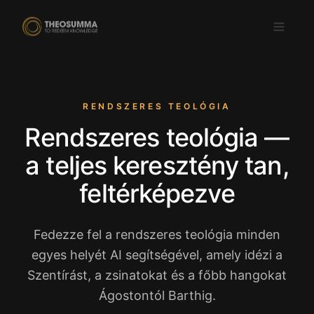
RENDSZERES TEOLÓGIA
Rendszeres teológia —
Letöltés az
ELÉRHETŐ A
App Store-ból
Google Play-en
a teljes keresztény tan,
HU
feltérképezve
Fedezze fel a rendszeres teológia minden
egyes helyét AI segítségével, amely idézi a
Szentírást, a zsinatokat és a főbb hangokat
Ágostontól Barthig.