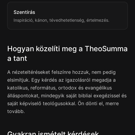
Szentírás
Inspiráció, kánon, tévedhetetlenség, értelmezés.
Hogyan közelíti meg a TheoSumma
a tant
A nézeteltéréseket felszínre hozzuk, nem pedig
elsimítjuk. Egy kérdés az igazolásról megadja a
katolikus, református, ortodox és evangélikus
álláspontokat, mindegyik saját bibliai exegézissel és
saját képviselő teológusokkal. Ön dönti el, merre
tovább.
Gyakran ismételt kérdések