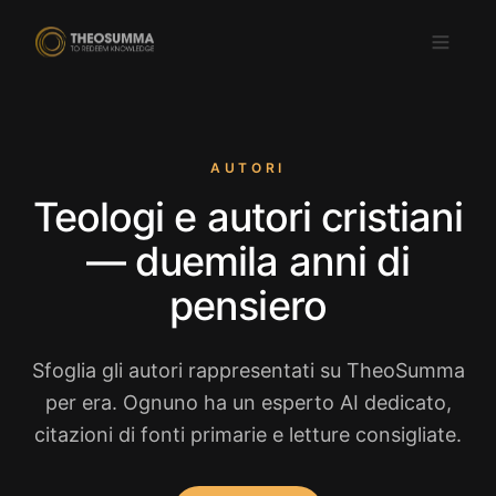
AUTORI
Teologi e autori cristiani
Scarica su
DISPONIBILE SU
App Store
Google Play
— duemila anni di
IT
pensiero
Sfoglia gli autori rappresentati su TheoSumma
per era. Ognuno ha un esperto AI dedicato,
citazioni di fonti primarie e letture consigliate.