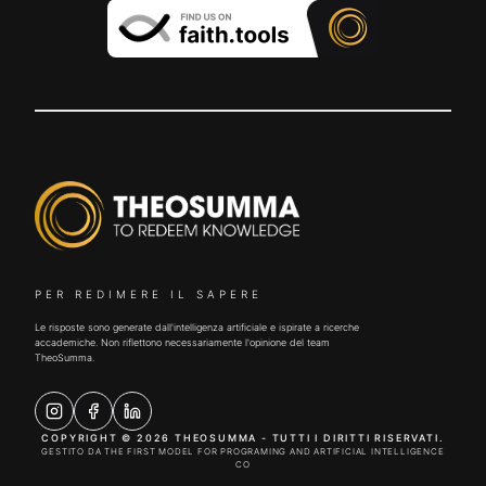
PER REDIMERE IL SAPERE
Le risposte sono generate dall'intelligenza artificiale e ispirate a ricerche
accademiche. Non riflettono necessariamente l'opinione del team
TheoSumma.
COPYRIGHT © 2026 THEOSUMMA - TUTTI I DIRITTI RISERVATI.
GESTITO DA THE FIRST MODEL FOR PROGRAMING AND ARTIFICIAL INTELLIGENCE
CO