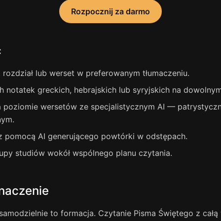
Rozpocznij za darmo
ć
 rozdział lub werset w preferowanym tłumaczeniu.
h notatek greckich, hebrajskich lub syryjskich na dowolny
a poziomie wersetów ze specjalistycznym AI — patrystyc
nym.
z pomocą AI generującego powtórki w odstępach.
upy studiów wokół wspólnego planu czytania.
naczenie
samodzielnie to formacja. Czytanie Pisma Świętego z cał