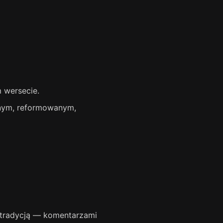
m wersecie.
znym, reformowanym,
ą tradycją — komentarzami