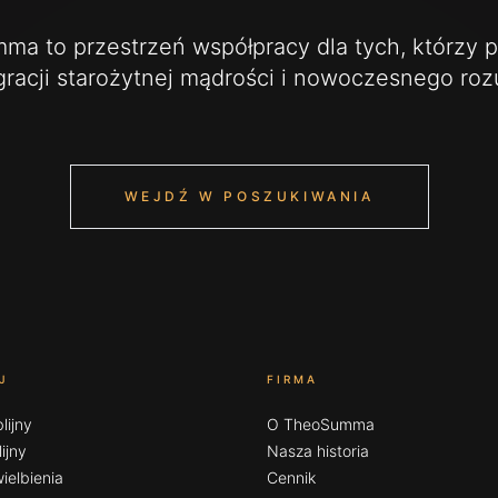
a to przestrzeń współpracy dla tych, którzy 
gracji starożytnej mądrości i nowoczesnego ro
WEJDŹ W POSZUKIWANIA
J
FIRMA
lijny
O TheoSumma
ijny
Nasza historia
ielbienia
Cennik