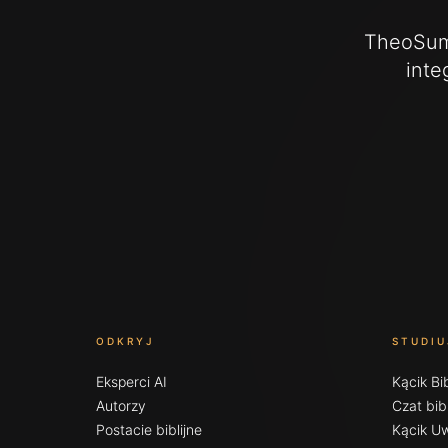
TheoSumm
inte
ODKRYJ
STUDIU
Eksperci AI
Kącik Bib
Autorzy
Czat bibl
Postacie biblijne
Kącik Uw