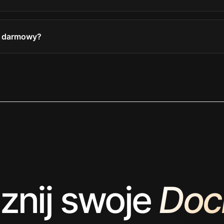
st darmowy?
nij swoje
Doci