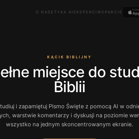
Pobi
O NAS
ETYKA AI
EKSPERCI
WSPARCIE
App
KĄCIK BIBLIJNY
ełne miejsce do stu
Biblii
studiuj i zapamiętuj Pismo Święte z pomocą AI w odni
ch, warstwie komentarzy i dyskusji na poziomie w
wszystko na jednym skoncentrowanym ekranie.