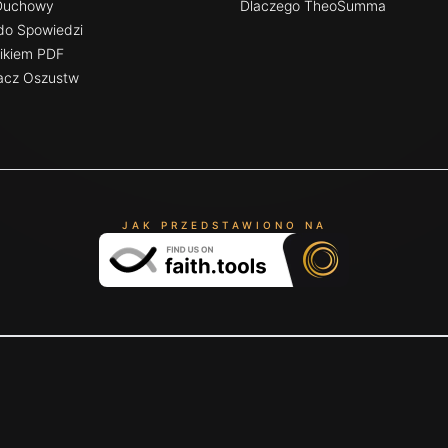
Duchowy
Dlaczego TheoSumma
do Spowiedzi
likiem PDF
cz Oszustw
JAK PRZEDSTAWIONO NA