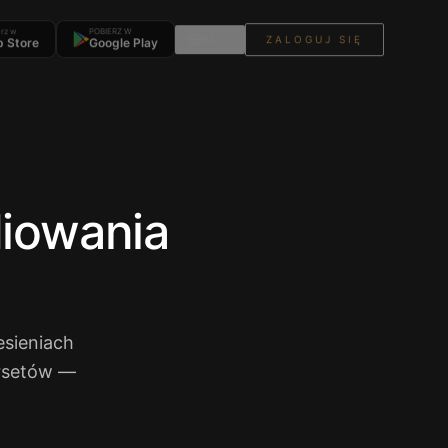
erz w
POBIERZ W
PL
ZALOGUJ SIĘ
 Store
Google Play
diowania
esieniach
ersetów —