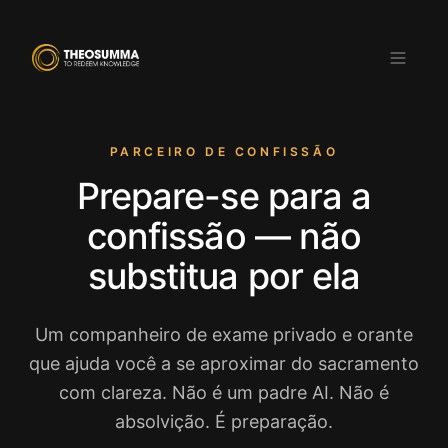
PARCEIRO DE CONFISSÃO
Prepare-se para a
Baixar na
DISPONÍVEL NO
App Store
Google Play
confissão — não
PT
substitua por ela
Um companheiro de exame privado e orante
que ajuda você a se aproximar do sacramento
com clareza. Não é um padre AI. Não é
absolvição. É preparação.