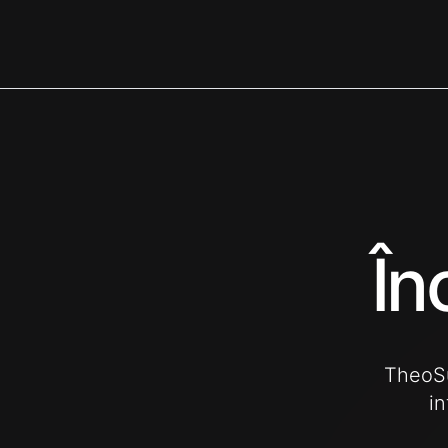
În
TheoSu
in