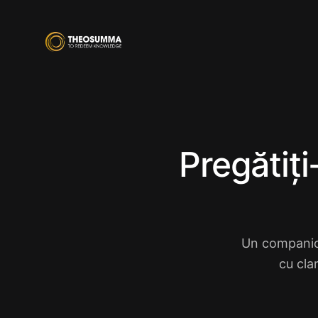
Pregătiț
Un companion
cu cla