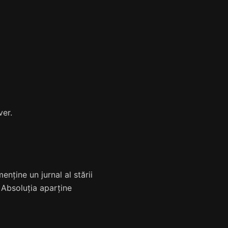
ver.
nține un jurnal al stării
. Absoluția aparține