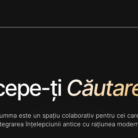
cepe-ți
Căutar
mma este un spațiu colaborativ pentru cei car
tegrarea înțelepciunii antice cu rațiunea moder