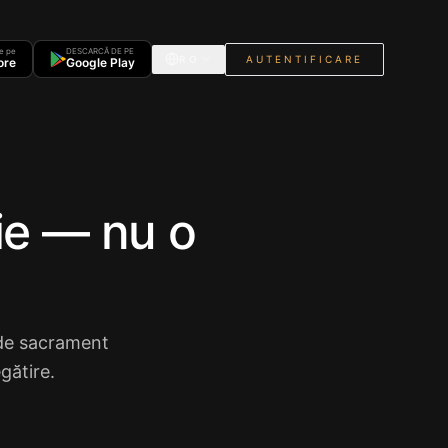
e pe
DESCARCĂ DE PE
RO
AUTENTIFICARE
ore
Google Play
ie — nu o
 de sacrament
gătire.