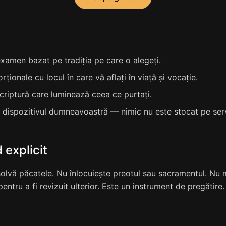
xamen bazat pe tradiția pe care o alegeți.
ționale cu locul în care vă aflați în viață și vocație.
criptură care luminează ceea ce purtați.
e dispozitivul dumneavoastră — nimic nu este stocat pe ser
 explicit
lvă păcatele. Nu înlocuiește preotul sau sacramentul. Nu me
ntru a fi revizuit ulterior. Este un instrument de pregătire