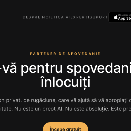
Descarcă d
DESPRE NOI
ETICA AI
EXPERȚI
SUPORT
App St
PARTENER DE SPOVEDANIE
i-vă pentru spovedan
înlocuiți
 privat, de rugăciune, care vă ajută să vă apropiați
ritate. Nu este un preot AI. Nu este absoluție. Este pre
Începe gratuit