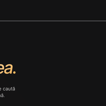
ea.
e caută
nă.