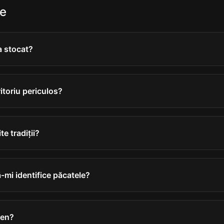
te
a stocat?
itoriu periculos?
te tradiții?
ă-mi identifice păcatele?
men?