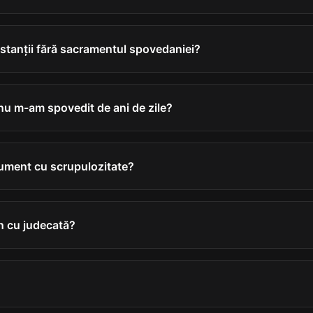
estanții fără sacramentul spovedaniei?
nu m-am spovedit de ani de zile?
rument cu scrupulozitate?
n cu judecată?