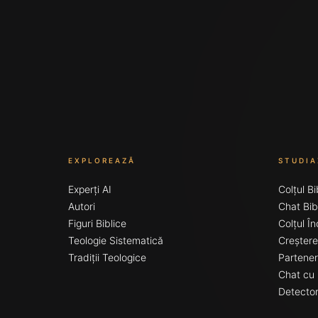
EXPLOREAZĂ
STUDIA
Experți AI
Colțul Bi
Autori
Chat Bib
Figuri Biblice
Colțul În
Teologie Sistematică
Creștere
Tradiții Teologice
Partene
Chat cu 
Detector