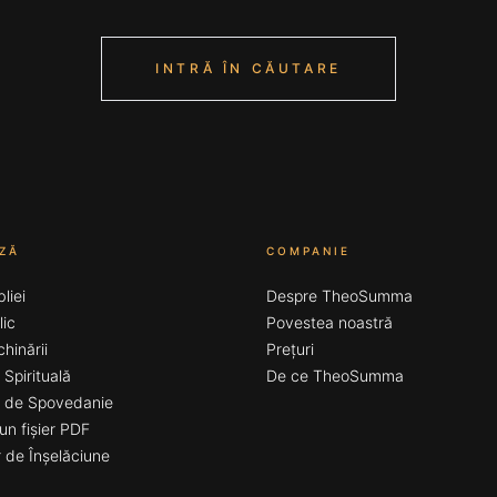
INTRĂ ÎN CĂUTARE
ZĂ
COMPANIE
bliei
Despre TheoSumma
lic
Povestea noastră
chinării
Prețuri
 Spirituală
De ce TheoSumma
r de Spovedanie
un fișier PDF
 de Înșelăciune