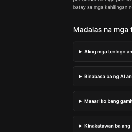
batay sa mga kahilingan n
Madalas na mga 
Aling mga teologo a
Binabasa ba ng AI a
Maaari ko bang gami
Kinakatawan ba ang 