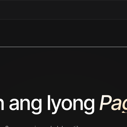
n ang Iyong
Pag