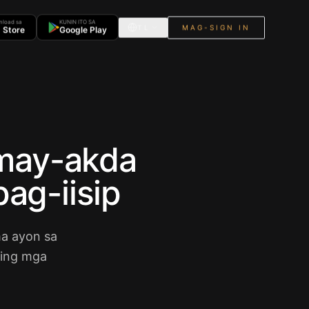
nload sa
KUNIN ITO SA
TL
MAG-SIGN IN
 Store
Google Play
 may-akda
ag-iisip
a ayon sa
hing mga