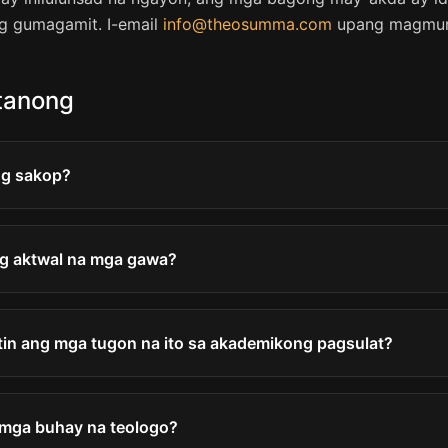
g gumagamit. I-email
info@theosumma.com
upang magmung
tanong
ng sakop?
ng aktwal na mga gawa?
tin ang mga tugon na ito sa akademikong pagsulat?
mga buhay na teologo?