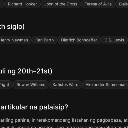
n
Richard Hooker
John of the Cross
Teresa of Ávila
Blai
h siglo)
 Henry Newman
Karl Barth
Dietrich Bonhoeffer
C.S. Lewis
li ng 20th–21st)
right
Rowan Williams
Kallistos Ware
Alexander Schmeman
rtikular na palaisip?
iling pahina, inirerekomendang listahan ng pagbabasa, at
 ay inilulunsad na ngayon; ang mga bagong may-akda ay i