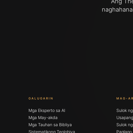
Ang The
naghahana
GALUGARIN
MAG-A
Mga Eksperto sa AI
Sulok ng
Mga May-akda
Usapang 
Mga Tauhan sa Bibliya
Sulok n
Sistematikong Teolohiya
Paglago 