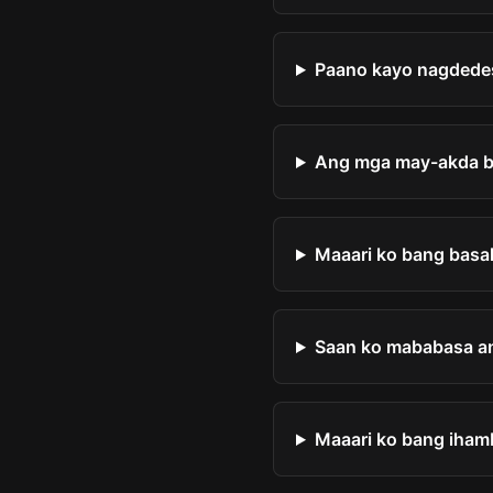
Paano kayo nagdedes
Ang mga may-akda ba 
Maaari ko bang basa
Saan ko mababasa a
Maaari ko bang iham