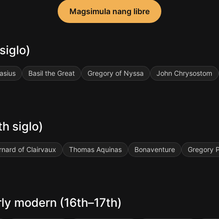
Magsimula nang libre
siglo)
asius
Basil the Great
Gregory of Nyssa
John Chrysostom
h siglo)
rnard of Clairvaux
Thomas Aquinas
Bonaventure
Gregory 
rly modern (16th–17th)