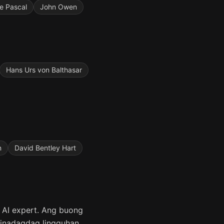
se Pascal
John Owen
Hans Urs von Balthasar
n
David Bentley Hart
 AI expert. Ang buong
dinadagdag lingguhan