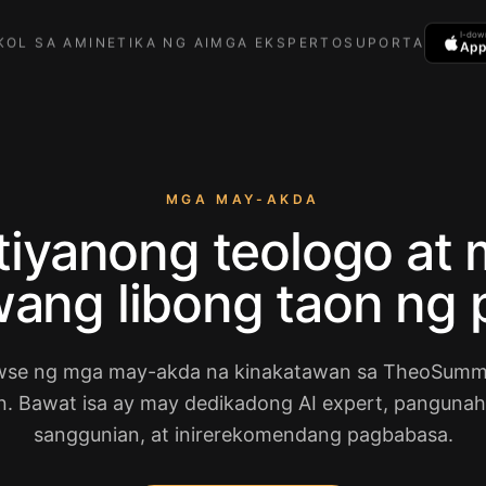
I-dow
KOL SA AMIN
ETIKA NG AI
MGA EKSPERTO
SUPORTA
App
MGA MAY-AKDA
tiyanong teologo at
ang libong taon ng p
se ng mga may-akda na kinakatawan sa TheoSumm
. Bawat isa ay may dedikadong AI expert, panguna
sanggunian, at inirerekomendang pagbabasa.