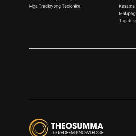
Mga Tradisyong Teolohikal
Kasama 
Makipag-
Tagatuko