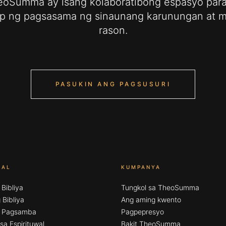
oSumma ay isang kolaboratibong espasyo par
p ng pagsasama ng sinaunang karunungan at 
rason.
PASUKIN ANG PAGSUSURI
RAL
KUMPANYA
 Bibliya
Tungkol sa TheoSumma
Bibliya
Ang aming kwento
g Pagsamba
Pagpepresyo
sa Espirituwal
Bakit TheoSumma