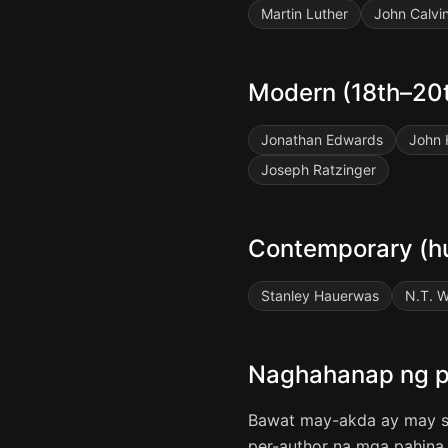
Martin Luther
John Calvi
Modern (18th–20t
Jonathan Edwards
John
Joseph Ratzinger
Contemporary (hu
Stanley Hauerwas
N.T. W
Naghahanap ng pa
Bawat may-akda ay may sar
per-author na mga pahina