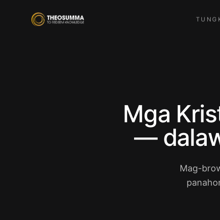
TUNG
Mga Kris
— dalaw
Mag-brow
panahon