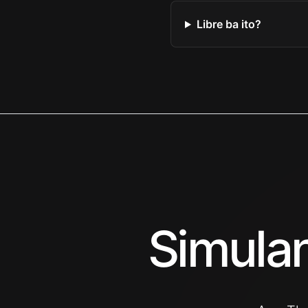
Libre ba ito?
Simula