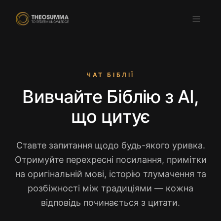
ЧАТ БІБЛІЇ
Вивчайте Біблію з AI,
Завантажити в
ЗАВАНТАЖИТИ В
App Store
Google Play
що цитує
УК
Ставте запитання щодо будь-якого уривка.
Отримуйте перехресні посилання, примітки
на оригінальній мові, історію тлумачення та
розбіжності між традиціями — кожна
відповідь починається з цитати.