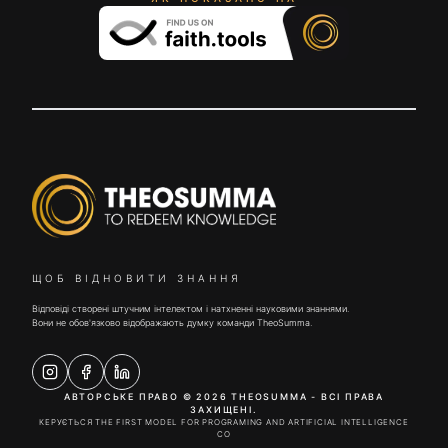
ЩОБ ВІДНОВИТИ ЗНАННЯ
Відповіді створені штучним інтелектом і натхненні науковими знаннями.
Вони не обов'язково відображають думку команди TheoSumma.
АВТОРСЬКЕ ПРАВО © 2026 THEOSUMMA - ВСІ ПРАВА
ЗАХИЩЕНІ.
КЕРУЄТЬСЯ THE FIRST MODEL FOR PROGRAMING AND ARTIFICIAL INTELLIGENCE
CO