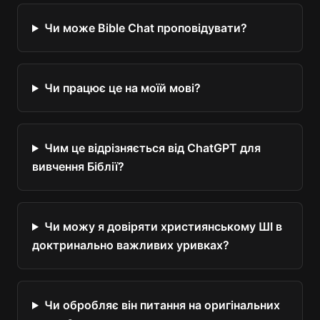
Чи може Bible Chat проповідувати?
Чи працює це на моїй мові?
Чим це відрізняється від ChatGPT для
вивчення Біблії?
Чи можу я довіряти християнському ШІ в
доктринально важливих уривках?
Чи обробляє він питання на оригінальних