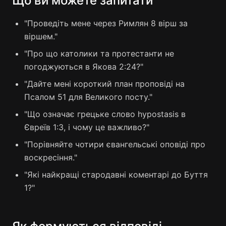
Що ви можете запитати
"Проведіть мене через Римлян 8 вірш за
віршем."
"Про що католики та протестанти не
погоджуються в Якова 2:24?"
"Дайте мені короткий план проповіді на
Псалом 51 для Великого посту."
"Що означає грецьке слово hypostasis в
Євреїв 1:3, і чому це важливо?"
"Порівняйте чотири євангельські оповіді про
воскресіння."
"Які найкращі стародавні коментарі до Буття
1?"