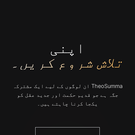
اپنی
تلاش شروع کریں۔
TheoSumma ان لوگوں کے لیے ایک مشترکہ
جگہ ہے جو قدیم حکمت اور جدید عقل کو
یکجا کرنا چاہتے ہیں۔