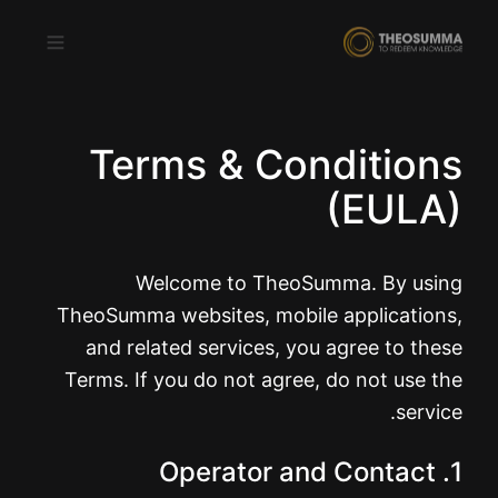
Terms & Conditions
ڈاؤن لوڈ کریں
حاصل کریں
(EULA)
Google Play
App Store
اردو
Welcome to TheoSumma. By using
TheoSumma websites, mobile applications,
and related services, you agree to these
Terms. If you do not agree, do not use the
service.
1. Operator and Contact