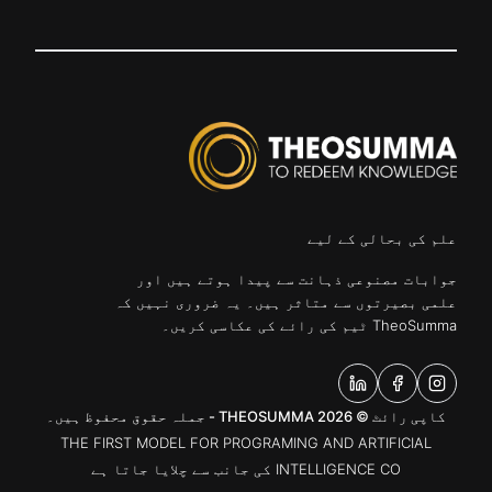
علم کی بحالی کے لیے
جوابات مصنوعی ذہانت سے پیدا ہوتے ہیں اور
علمی بصیرتوں سے متاثر ہیں۔ یہ ضروری نہیں کہ
TheoSumma ٹیم کی رائے کی عکاسی کریں۔
کاپی رائٹ © 2026 THEOSUMMA - جملہ حقوق محفوظ ہیں۔
THE FIRST MODEL FOR PROGRAMING AND ARTIFICIAL
INTELLIGENCE CO کی جانب سے چلایا جاتا ہے