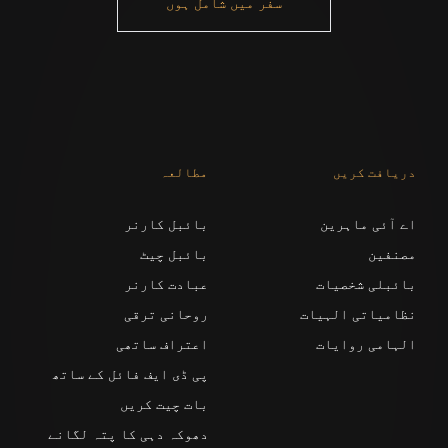
سفر میں شامل ہوں
دریافت کریں
مطالعہ
اے آئی ماہرین
بائبل کارنر
مصنفین
بائبل چیٹ
بائبلی شخصیات
عبادت کارنر
نظامیاتی الہیات
روحانی ترقی
الہامی روایات
اعتراف ساتھی
پی ڈی ایف فائل کے ساتھ
بات چیت کریں
دھوکہ دہی کا پتہ لگانے