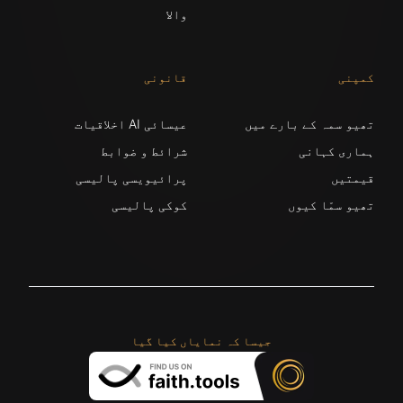
والا
کمپنی
قانونی
تھیو سمہ کے بارے میں
عیسائی AI اخلاقیات
ہماری کہانی
شرائط و ضوابط
قیمتیں
پرائیویسی پالیسی
تھیو سمّا کیوں
کوکی پالیسی
جیسا کہ نمایاں کیا گیا